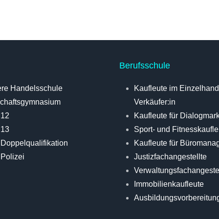
Berufsschule
re Handelsschule
Kaufleute im Einzelhande
schaftsgymnasium
Verkäufer:in
 12
Kaufleute für Dialogmar
 13
Sport- und Fitnesskaufle
Doppelqualifikation
Kaufleute für Büromana
Polizei
Justizfachangestellte
Verwaltungsfachangestel
Immobilienkaufleute
Ausbildungsvorbereitun