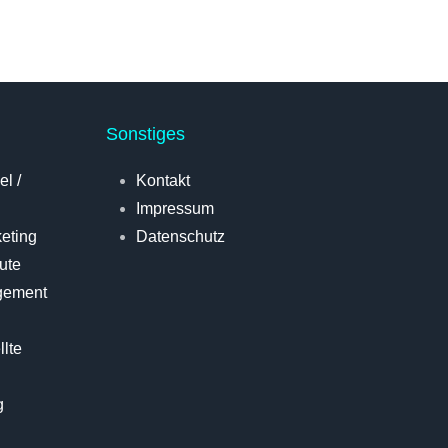
Sonstiges
l /
Kontakt
Impressum
keting
Datenschutz
ute
gement
lte
g