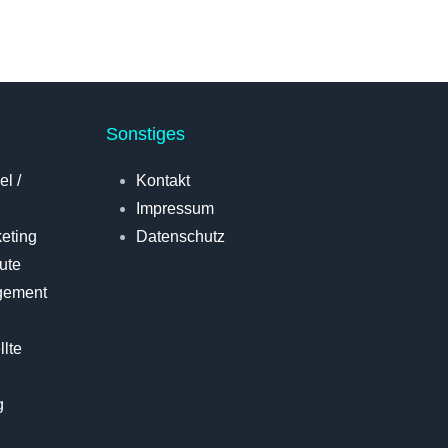
Sonstiges
l /
Kontakt
Impressum
keting
Datenschutz
ute
gement
lte
g