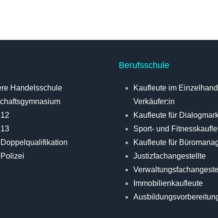
Berufsschule
re Handelsschule
Kaufleute im Einzelhande
schaftsgymnasium
Verkäufer:in
 12
Kaufleute für Dialogmar
 13
Sport- und Fitnesskaufle
Doppelqualifikation
Kaufleute für Büromana
Polizei
Justizfachangestellte
Verwaltungsfachangestel
Immobilienkaufleute
Ausbildungsvorbereitun